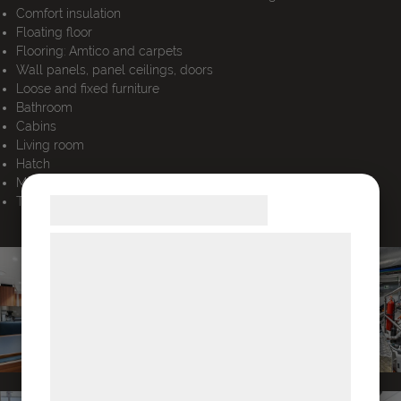
Comfort insulation
Floating floor
Flooring: Amtico and carpets
Wall panels, panel ceilings, doors
Loose and fixed furniture
Bathroom
Cabins
Living room
Hatch
Material delivery for the bridge
Trapper
Samtykke til cookies
Vi og vores samarbejdspartnere bruger
teknologier, herunder cookies, til at
indsamle oplysninger om dig til forskellige
formål, herunder: Tilpasning af annoncering,
bedre brugeroplevelse, funktionalitet,
statistik og marketing. Disse oplysninger
kan blive delt med annoncerings- og