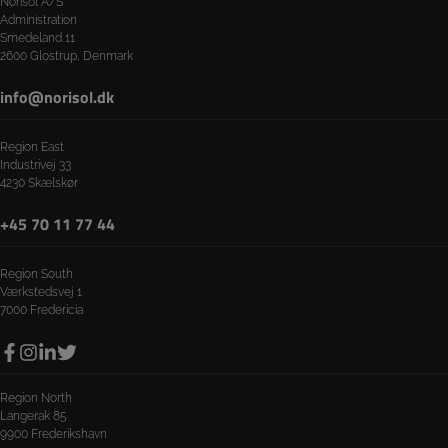
Norisol A/S
Administration
Smedeland 11
2600 Glostrup, Denmark
info@norisol.dk
Region East
Industrivej 33
4230 Skælskør
+45 70 11 77 44
Region South
Værkstedsvej 1
7000 Fredericia
Region North
Langerak 85
9900 Frederikshavn