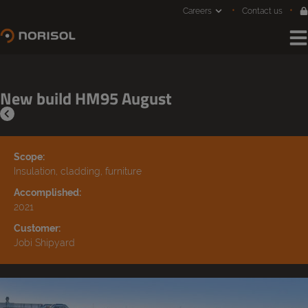
Jump
Careers
Contact us
to
content
New build HM95 August
Scope:
Insulation, cladding, furniture
Accomplished:
2021
Customer:
Jobi Shipyard