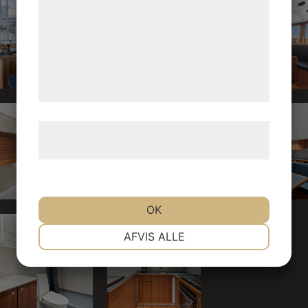
analysepartnere, som kan kombinere dem
med data, du tidligere har givet dem eller
de har indsamlet gennem din brug af deres
tjenester. Ved at klikke på 'OK' giver du
samtykke til disse formål.
Læs mere om vores brug af cookies og
behandling af persondata
her
.
OK
NØDVENDIGE
PRÆFERENCER
AFVIS ALLE
MARKETING
STATISTIK