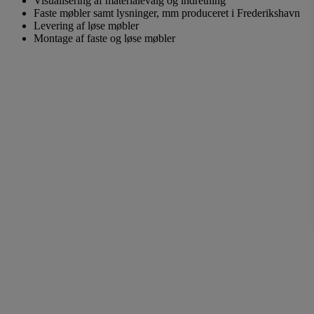
Visualisering af materialevalg og indretning
Faste møbler samt lysninger, mm produceret i Frederikshavn
Levering af løse møbler
Montage af faste og løse møbler