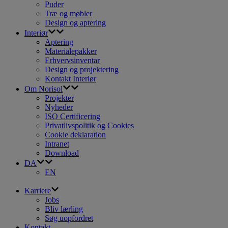
Puder
Træ og møbler
Design og aptering
Interiør
Aptering
Materiale­pakker
Erhvervs­inventar
Design og projektering
Kontakt Interiør
Om Norisol
Projekter
Nyheder
ISO Certificering
Privatlivspolitik og Cookies
Cookie deklaration
Intranet
Download
DA
EN
Karriere
Jobs
Bliv lærling
Søg uopfordret
Kontakt