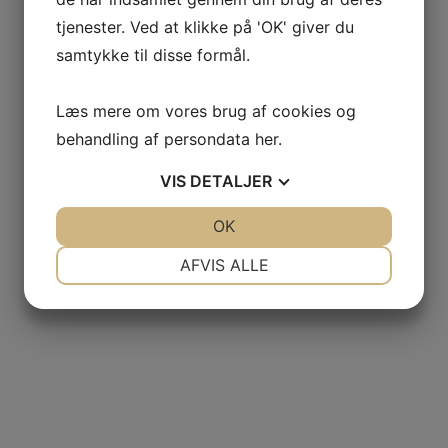
tjenester. Ved at klikke på 'OK' giver du
samtykke til disse formål.
Læs mere om vores brug af cookies og
behandling af persondata
her
.
VIS
DETALJER
JA
NEJ
OK
JA
NEJ
NØDVENDIGE
PRÆFERENCER
AFVIS ALLE
JA
NEJ
JA
NEJ
MARKETING
STATISTIK