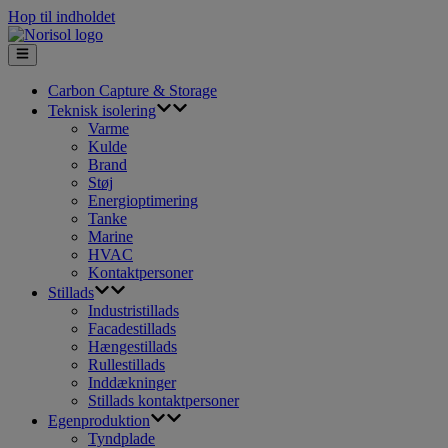
Hop til indholdet
Carbon Capture & Storage
Teknisk isolering
Varme
Kulde
Brand
Støj
Energioptimering
Tanke
Marine
HVAC
Kontaktpersoner
Stillads
Industristillads
Facadestillads
Hængestillads
Rullestillads
Inddækninger
Stillads kontaktpersoner
Egenproduktion
Tyndplade