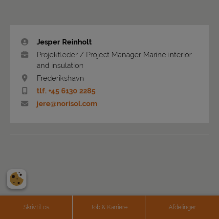
Jesper Reinholt
Projektleder / Project Manager Marine interior
and insulation
Frederikshavn
tlf. +45 6130 2285
jere@norisol.com
Skriv til os
Job & Karriere
Afdelinger