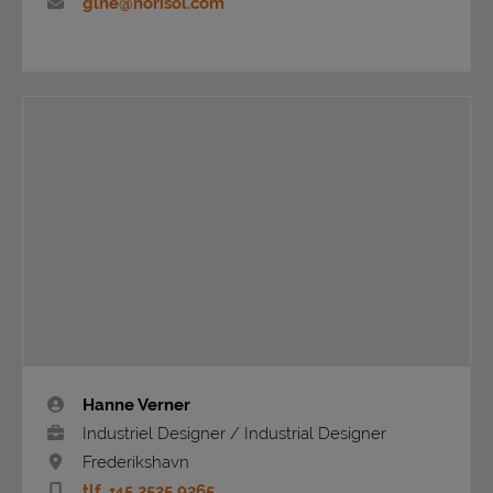
glhe@norisol.com
Hanne Verner
Industriel Designer / Industrial Designer
Frederikshavn
tlf. +45 2525 9265