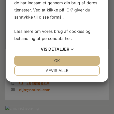
de har indsamlet gennem din brug af deres
tjenester. Ved at klikke på 'OK' giver du
samtykke til disse formål.
Læs mere om vores brug af cookies og
behandling af persondata
her
.
VIS
DETALJER
Elias Geert-Jørgensen
JA
NEJ
OK
JA
NEJ
Projektleder / Project Manager Teknisk
NØDVENDIGE
PRÆFERENCER
isolering/Technical insulation
AFVIS ALLE
Skælskør
JA
NEJ
JA
NEJ
tlf. +45 2525 9110
MARKETING
STATISTIK
eljo@norisol.com