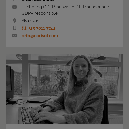
IT-chef og GDPR-ansvarlig / It Manager and
GDPR responsible
Skælskør
tlf. +45 7011 7744
brib@norisol.com