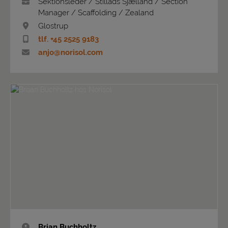
Sektionsleder / Stillads Sjælland / Section
Manager / Scaffolding / Zealand
Glostrup
tlf. +45 2525 9183
anjo@norisol.com
Brian Buchholtz