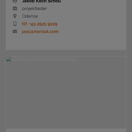
Jakob Koch Schou
projektleder
Odense
tlf. +45 2525 9229
jasc@norisol.com