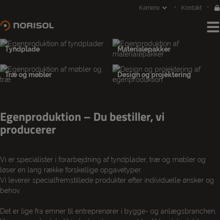
Hop
Karriere
Kontakt
til
indholdet
Tyndplade
Materialepakker
Træ og møbler
Design og projektering
Egenproduktion – Du bestiller, vi
producerer
Vi er specialister i forarbejdning af tyndplader, træ og møbler og
løser en lang række forskellige opgavetyper.
Vi leverer specialfremstillede produkter efter individuelle ønsker og
behov.
Det er lige fra emner til entreprenører i bygge- og anlægsbranchen,