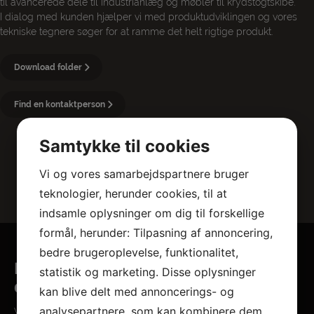
til avancerede dele til industrianlæg og møbler til krydstogtskibe.
I dialog med kunden hjælper vi med produktudviklingen og vores
tekniske tegnere søger for at ramme det helt rigtige produkt.
Download folder
Find en kontaktperson
Samtykke til cookies
Vi og vores samarbejdspartnere bruger
teknologier, herunder cookies, til at
indsamle oplysninger om dig til forskellige
formål, herunder: Tilpasning af annoncering,
bedre brugeroplevelse, funktionalitet,
Produktion af tyndplade, træ, møbler
statistik og marketing. Disse oplysninger
og materialepakker
kan blive delt med annoncerings- og
analysepartnere, som kan kombinere dem
Vi sætter en ære i leveringsdygtighed og leverer altid