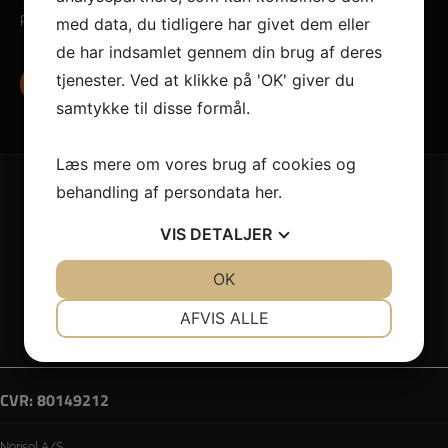
produkter i den højeste kvalitet til den aftalte tid.
med data, du tidligere har givet dem eller
de har indsamlet gennem din brug af deres
tjenester. Ved at klikke på 'OK' giver du
Kontakt vores produktion
samtykke til disse formål.
Læs mere om vores brug af cookies og
behandling af persondata
her
.
VIS
DETALJER
JA
NEJ
OK
JA
NEJ
Teknisk isolering
Stillads
Egenproduktion
Interiør
NØDVENDIGE
PRÆFERENCER
Privatlivspoltik & Cookies
AFVIS ALLE
Whistleblowerportal
JA
NEJ
JA
NEJ
MARKETING
STATISTIK
CVR: 80149212
Norisol A/S