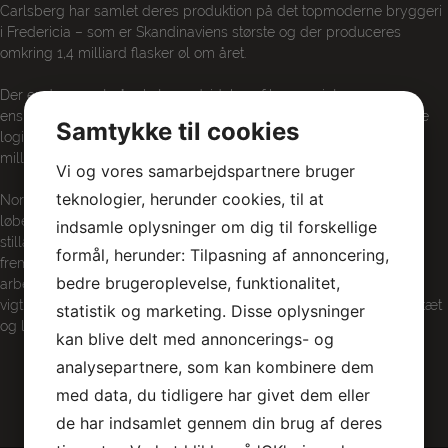
Carlsberg har samlet deres produktion på det topmoderne bryggeri
i Fredericia – som er Skandinaviens største og der produceres
omkring 1,4 milliard flasker øl om året.
Der er de seneste år sket en udvidelse af bryggeriet, som er
ensbetydende med en stærkt øget kapacitet med fuldautomatiske
Samtykke til cookies
logistik- og transportsystemer. Der er i alt investeret omkring en
milliard i bryggeriet.
Vi og vores samarbejdspartnere bruger
teknologier, herunder cookies, til at
Norisol udfører rør- og tankisolering af produktionsanlægget,
løbende vedligeholdelsesarbejde samt adgang og tilkomst via
indsamle oplysninger om dig til forskellige
stilladser. Vi er blandt andet valgt som leverandør fordi, at vi kan
formål, herunder: Tilpasning af annoncering,
fremstille rørkapper og plader på eget værksted i Fredericia. Vi
bedre brugeroplevelse, funktionalitet,
arbejder på, at optimere processen med kunden og det er derfor
vigtigt, at vi har den lokale tilstedeværelse og projektledere med tæt
statistik og marketing. Disse oplysninger
og løbende kontakt til kunden.
kan blive delt med annoncerings- og
analysepartnere, som kan kombinere dem
med data, du tidligere har givet dem eller
de har indsamlet gennem din brug af deres