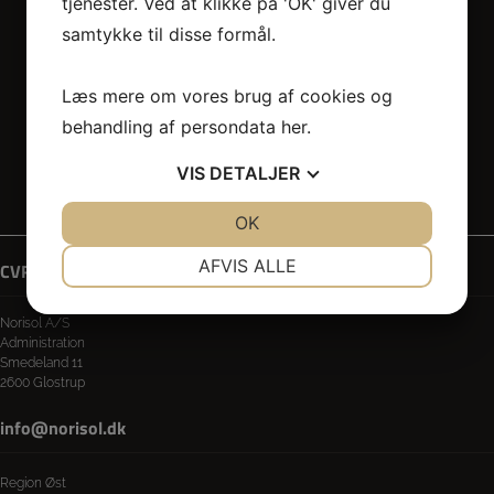
tjenester. Ved at klikke på 'OK' giver du
samtykke til disse formål.
Læs mere om vores brug af cookies og
behandling af persondata
her
.
Teknisk isolering
Stillads
Egenproduktion
Interiør
VIS
DETALJER
Privatlivspoltik & Cookies
Whistleblowerportal
JA
NEJ
OK
JA
NEJ
NØDVENDIGE
PRÆFERENCER
AFVIS ALLE
CVR: 80149212
JA
NEJ
JA
NEJ
Norisol A/S
MARKETING
STATISTIK
Administration
Smedeland 11
2600 Glostrup
info@norisol.dk
Region Øst