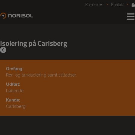
Hop
Karriere
Kontakt
til
indholdet
Isolering på Carlsberg
Omfang:
Rør- og tankisolering samt stilladser.
Udført:
Løbende
Kunde:
Carlsberg