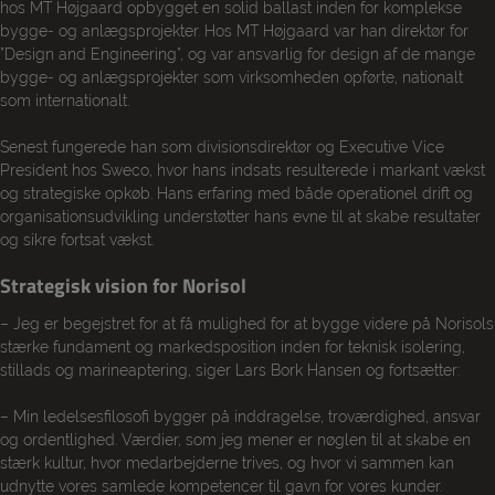
hos MT Høj­gaard op­bygget en solid ballast inden for komplekse
bygge- og anlægsprojekter. Hos MT Høj­gaard var han direktør for
”Design and Engineering”, og var ansvarlig for design af de mange
bygge- og anlægsprojekter som virksomheden opførte, nationalt
som internatio­nalt.
Senest fungerede han som divisionsdirektør og Executive Vice
President hos Sweco, hvor hans indsats resulterede i markant vækst
og strategiske opkøb. Hans erfaring med både operatio­nel drift og
organisationsudvikling understøtter hans evne til at skabe re­sulta­ter
og sikre fortsat vækst.
Strategisk vision for Norisol
– Jeg er begejstret for at få mulighed for at bygge videre på Norisols
stærke fundament og markedsposition inden for teknisk isolering,
stillads og marineaptering, siger Lars Bork Hansen og fortsætter:
– Min ledelsesfilosofi bygger på inddragelse, troværdighed, ansvar
og ordentlighed. Værdier, som jeg mener er nøglen til at skabe en
stærk kultur, hvor medarbejderne tri­ves, og hvor vi sammen kan
udnytte vores samlede kompetencer til gavn for vores kunder.