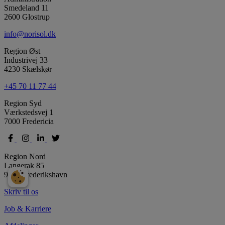
Smedeland 11
2600 Glostrup
info@norisol.dk
Region Øst
Industrivej 33
4230 Skælskør
+45 70 11 77 44
Region Syd
Værkstedsvej 1
7000 Fredericia
Region Nord
Langerak 85
9900 Frederikshavn
Skriv til os
Job & Karriere